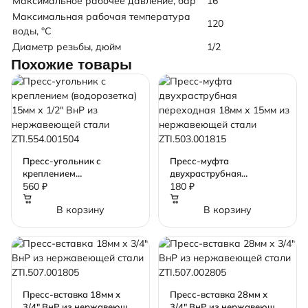
Максимальное рабочее давление, бар
16
Максимальная рабочая температура
120
воды, °C
Диаметр резьбы, дюйм
1/2
Похожие товары
Пресс-угольник с
Пресс-муфта
креплением
двухраструбная
(водорозетка) 15мм х 1/2"
переходная 18мм х 15мм
560 ₽
180 ₽
ВнР из нержавеющей
из нержавеющей стали
В корзину
В корзину
стали ZTI.554.001504
ZTI.503.001815
Пресс-вставка 18мм х
Пресс-вставка 28мм х
3/4" ВнР из нержавеющей
3/4" ВнР из нержавеющей