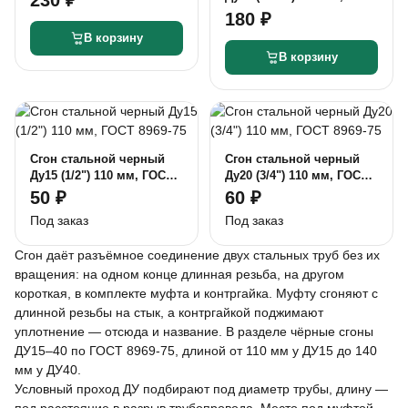
8969-75
180 ₽
В корзину
В корзину
Сгон стальной черный
Сгон стальной черный
Ду15 (1/2") 110 мм, ГОСТ
Ду20 (3/4") 110 мм, ГОСТ
8969-75
8969-75
50 ₽
60 ₽
Под заказ
Под заказ
Сгон даёт разъёмное соединение двух стальных труб без их
вращения: на одном конце длинная резьба, на другом
короткая, в комплекте муфта и контргайка. Муфту сгоняют с
длинной резьбы на стык, а контргайкой поджимают
уплотнение — отсюда и название. В разделе чёрные сгоны
ДУ15–40 по ГОСТ 8969-75, длиной от 110 мм у ДУ15 до 140
мм у ДУ40.
Условный проход ДУ подбирают под диаметр трубы, длину —