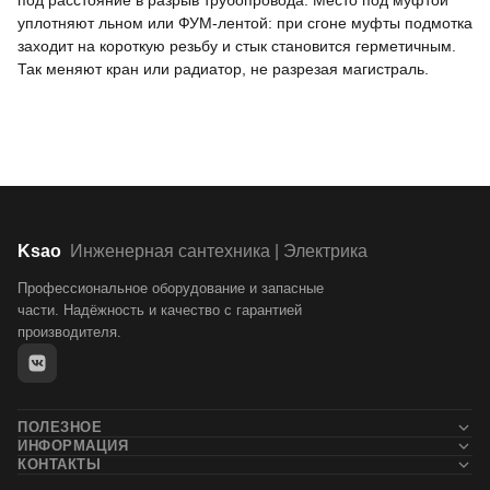
под расстояние в разрыв трубопровода. Место под муфтой
уплотняют льном или ФУМ-лентой: при сгоне муфты подмотка
заходит на короткую резьбу и стык становится герметичным.
Так меняют кран или радиатор, не разрезая магистраль.
Ksao
Инженерная сантехника | Электрика
Профессиональное оборудование и запасные
части. Надёжность и качество с гарантией
производителя.
ПОЛЕЗНОЕ
ИНФОРМАЦИЯ
Новости
КОНТАКТЫ
Контакты
Блог
+7 (911) 132-71-05