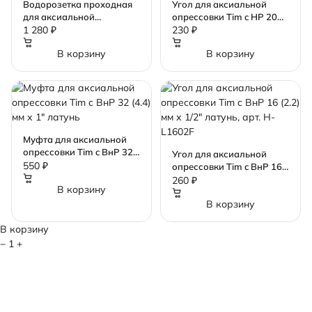
Водорозетка проходная
Угол для аксиальной
для аксиальной
опрессовки Tim c НР 20
опрессовки Tim ВнР 16
(2.8) мм х 1/2" латунь, арт.
1 280 ₽
230 ₽
(2.2) мм x 1/2" латунь
H-L2002M
В корзину
В корзину
Муфта для аксиальной
опрессовки Tim c ВнР 32
Угол для аксиальной
(4.4) мм х 1" латунь
550 ₽
опрессовки Tim c ВнР 16
(2.2) мм х 1/2" латунь, арт.
260 ₽
В корзину
H-L1602F
В корзину
В корзину
−
1
+