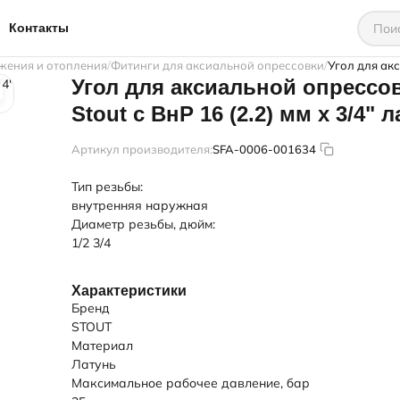
Контакты
жения и отопления
Фитинги для аксиальной опрессовки
Угол для акс
Угол для аксиальной опрессо
Stout c ВнР 16 (2.2) мм х 3/4" 
Артикул производителя:
SFA-0006-001634
Тип резьбы:
внутренняя
наружная
Диаметр резьбы, дюйм:
1/2
3/4
Характеристики
Бренд
STOUT
Материал
Латунь
Максимальное рабочее давление, бар