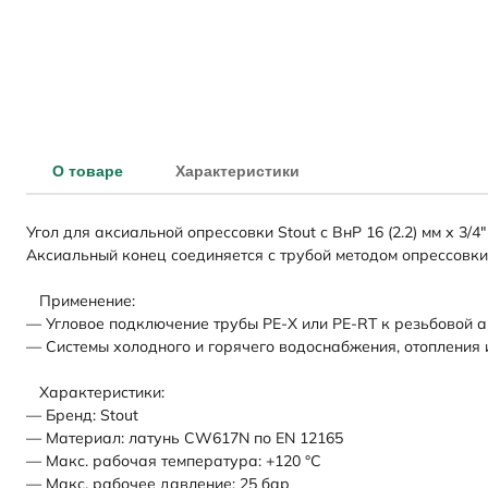
О товаре
Характеристики
Угол для аксиальной опрессовки Stout с ВнР 16 (2.2) мм х 3
Аксиальный конец соединяется с трубой методом опрессовки 
Применение:
— Угловое подключение трубы PE-X или PE-RT к резьбовой ар
— Системы холодного и горячего водоснабжения, отопления и
Характеристики:
— Бренд: Stout
— Материал: латунь CW617N по EN 12165
— Макс. рабочая температура: +120 °C
— Макс. рабочее давление: 25 бар