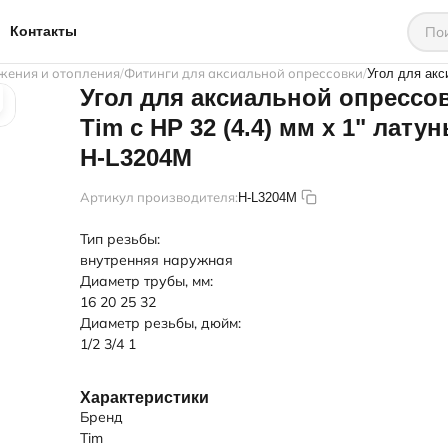
Контакты
жения и отопления
Фитинги для аксиальной опрессовки
Угол для акс
Угол для аксиальной опрессо
Tim c НР 32 (4.4) мм х 1" латунь
H-L3204M
Артикул производителя:
H-L3204M
Тип резьбы:
внутренняя
наружная
Диаметр трубы, мм:
16
20
25
32
Диаметр резьбы, дюйм:
1/2
3/4
1
Характеристики
Бренд
Tim