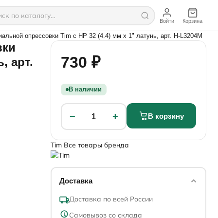
Войти
Корзина
иальной опрессовки Tim c НР 32 (4.4) мм х 1" латунь, арт. H-L3204M
вки
730 ₽
, арт.
В наличии
−
+
В корзину
1
Tim
Все товары бренда
Доставка
Доставка по всей России
Самовывоз со склада