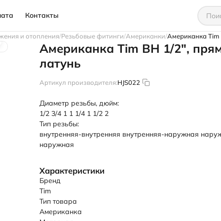
лата
Контакты
жения и отопления
Резьбовые фитинги
Американки
Американка Tim В
Американка Tim ВН 1/2", прям
латунь
Артикул производителя:
HJS022
Диаметр резьбы, дюйм:
1/2
3/4
1
1 1/4
1 1/2
2
Тип резьбы:
внутренняя-внутренняя
внутренняя-наружная
нару
наружная
Характеристики
Бренд
Tim
Тип товара
Американка