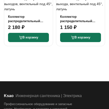
Коллектор
Коллектор
распределительный
распределительный
Zeissler 3/4" х 1/2" под
Zeissler 3/4" х 1/2" под
2 180 ₽
1 150 ₽
конус 6 выходов,
конус 3 выхода,
вентильный под 45°,
вентильный под 45°,
В корзину
В корзину
латунь
латунь
Ksao
Инженерная сантехника | Электрика
Профессиональное оборудование и запасные
части. Надёжность и качество с гарантией