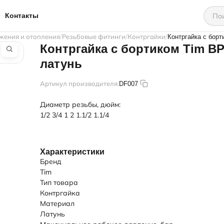
Контакты
жения и отопления
Резьбовые фитинги
Контргайки
Контргайка с борт
Контргайка с бортиком Tim ВР
латунь
Артикул производителя:
DF007
Диаметр резьбы, дюйм:
1/2
3/4
1
2
1.1/2
1.1/4
Характеристики
Бренд
Tim
Тип товара
Контргайка
Материал
Латунь