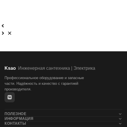
Ksao
Инженерная сантехника | Электрика
Профессиональное оборудование и запасные
части. Надёжность и качество с гарантией
производителя.
ПОЛЕЗНОЕ
ИНФОРМАЦИЯ
Новости
КОНТАКТЫ
Контакты
Блог