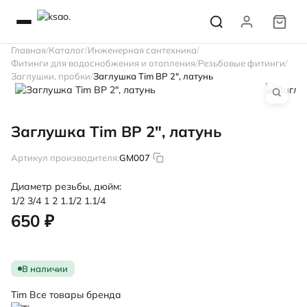
Главная
Каталог
Инженерная сантехника
Фитинги для водоснобжения и отопления
Резьбовые фитинги
Заглушки, пробки
Заглушка Tim ВР 2", латунь
Заглушка Tim ВР 2", латунь
Артикул производителя:
GM007
Диаметр резьбы, дюйм:
1/2
3/4
1
2
1.1/2
1.1/4
650 ₽
В наличии
Tim
Все товары бренда