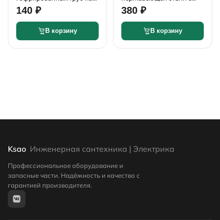
нержавеющей стали Vieir
полиэтиленовым
140 ₽
380 ₽
Pro ВнР 15мм х 1/2"
покрытием отожженная
1/2" (Ø15)
В корзину
В корзину
Ksao
Инженерная сантехника | Электрика
Профессиональное оборудование и
запасные части. Надёжность и качество с
гарантией производителя.