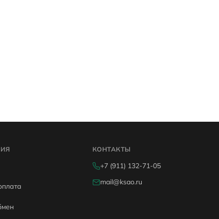
ИЯ
КОНТАКТЫ
+7 (911) 132-71-05
mail@ksao.ru
оплата
бмен