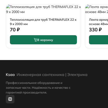
Теплоизоляция для труб THERMAFLEX 22 x
Лента арми
9 x 2000 мм
основе 48м
70 ₽
330 ₽
В корзину
Ksao
Инженерная сантехника | Электрика
Профессиональное оборудование и
запасные части. Надёжность и качество с
гарантией производителя.