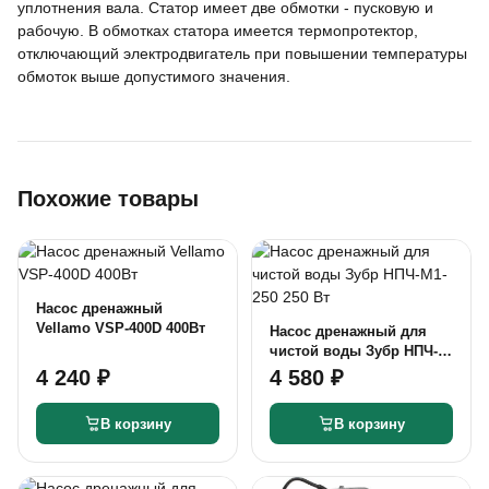
уплотнения вала. Статор имеет две обмотки - пусковую и
рабочую. В обмотках статора имеется термопротектор,
отключающий электродвигатель при повышении температуры
обмоток выше допустимого значения.
Похожие товары
Насос дренажный
Vellamo VSP-400D 400Вт
Насос дренажный для
чистой воды Зубр НПЧ-
М1-250 250 Вт
4 240 ₽
4 580 ₽
В корзину
В корзину