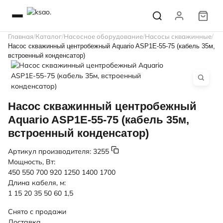
Главная
Каталог
Насосное оборудование
Насосы скважинные
Насос скважинный центробежный Aquario ASP1E-55-75 (кабель 35м,
встроенный конденсатор)
Насос скважинный центробежный
Aquario ASP1E-55-75 (кабель 35м,
встроенный конденсатор)
Артикул производителя:
3255
Мощность, Вт:
450
550
700
920
1250
1400
1700
Длина кабеля, м:
1
15
20
35
50
60
1,5
Снято с продажи
Доставка