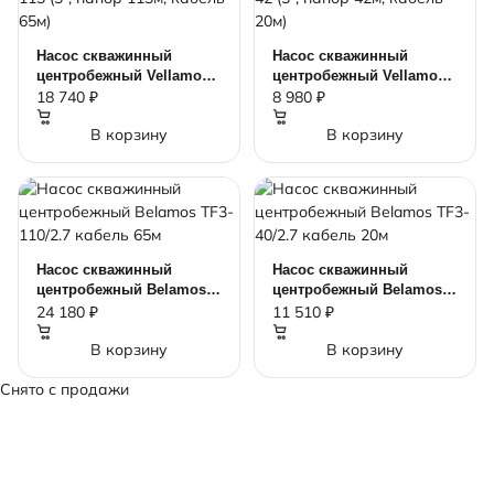
Насос скважинный
Насос скважинный
центробежный Vellamo
центробежный Vellamo
3SD-113 (3", напор 113м,
3SD-42 (3", напор 42м,
18 740 ₽
8 980 ₽
кабель 65м)
кабель 20м)
В корзину
В корзину
Насос скважинный
Насос скважинный
центробежный Belamos
центробежный Belamos
TF3-110/2.7 кабель 65м
TF3-40/2.7 кабель 20м
24 180 ₽
11 510 ₽
В корзину
В корзину
Снято с продажи