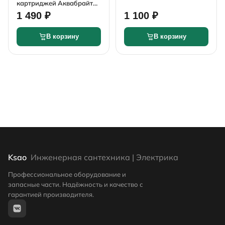
картриджей Аквабрайт
К7 для ОСМО-6 без
1 490 ₽
1 100 ₽
мембраны
В корзину
В корзину
Ksao
Инженерная сантехника | Электрика
Профессиональное оборудование и
запасные части. Надёжность и качество с
гарантией производителя.