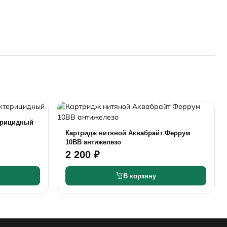
ерицидный
Картридж нитяной Аквабрайт Феррум
10BB антижелезо
2 200 ₽
В корзину