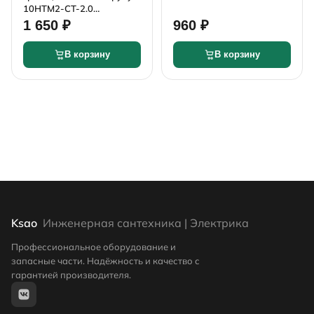
TDS032N 3/4" x 1/2" косой
10HTM2-CT-2.0
саморегулирующийся с
1 650 ₽
960 ₽
вилкой 10Вт/м 2м
В корзину
В корзину
Ksao
Инженерная сантехника | Электрика
Профессиональное оборудование и
запасные части. Надёжность и качество с
гарантией производителя.