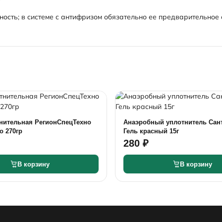
ность; в системе с антифризом обязательно ее предварительное
тнительная РегионСпецТехно
Анаэробный уплотнитель Сан
o 270гр
Гель красный 15г
280 ₽
В корзину
В корзину