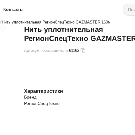
Контакты
ы
Нить уплотнительная РегионСпецТехно GAZMASTER 160м
Нить уплотнительная
РегионСпецТехно GAZMASTER
Артикул производителя:
61162
Характеристики
Бренд
РегионСпецТехно