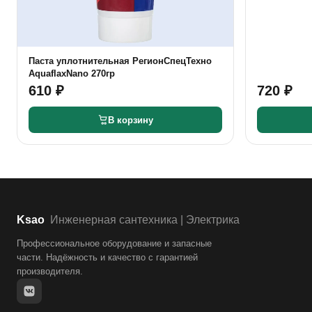
Паста уплотнительная РегионСпецТехно
AquaflaxNano 270гр
610 ₽
720 ₽
В корзину
Ksao
Инженерная сантехника | Электрика
Профессиональное оборудование и запасные
части. Надёжность и качество с гарантией
производителя.