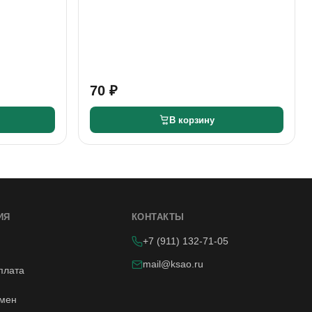
70 ₽
В корзину
ИЯ
КОНТАКТЫ
+7 (911) 132-71-05
mail@ksao.ru
плата
бмен