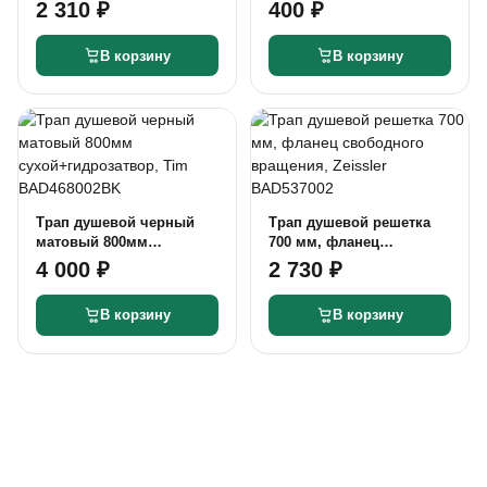
вертикальный выпуск
2 310 ₽
400 ₽
50мм нержавеющая
сталь
В корзину
В корзину
Трап душевой черный
Трап душевой решетка
матовый 800мм
700 мм, фланец
сухой+гидрозатвор, Tim
свободного вращения,
4 000 ₽
2 730 ₽
BAD468002BK
Zeissler BAD537002
В корзину
В корзину