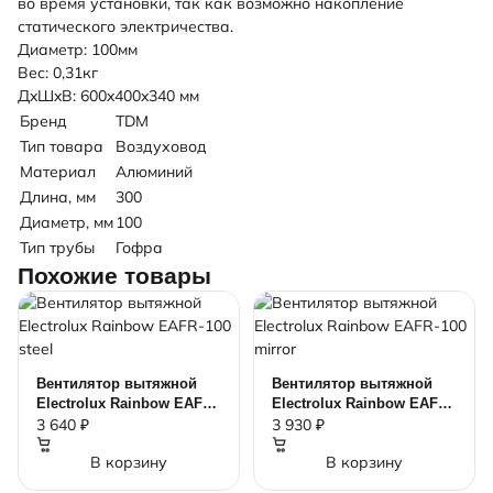
во время установки, так как возможно накопление
статического электричества.
Диаметр: 100мм
Вес: 0,31кг
ДxШxВ: 600x400x340 мм
Бренд
TDM
Тип товара
Воздуховод
Материал
Алюминий
Длина, мм
300
Диаметр, мм
100
Тип трубы
Гофра
Похожие товары
Вентилятор вытяжной
Вентилятор вытяжной
Electrolux Rainbow EAFR-
Electrolux Rainbow EAFR-
100 steel
100 mirror
3 640 ₽
3 930 ₽
В корзину
В корзину