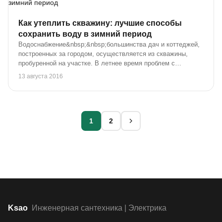
Как утеплить скважину: лучшие способы
сохранить воду в зимний период
Водоснабжение&nbsp;&nbsp;большинства дач и коттеджей,
построенных за городом, осуществляется из скважины,
пробуренной на участке. В летнее время проблем с
эксплуатацией данного источника не возникает. С
13 августа 2016
наступлением холодного времени года появляется ...
1
2
Ksao
Инженерная сантехника | Электрика