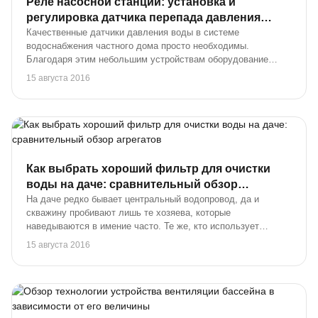
Реле насосной станции: установка и
регулировка датчика перепада давления
воды
Качественные датчики давления воды в системе
водоснабжения частного дома просто необходимы.
Благодаря этим небольшим устройствам оборудование
работает в подходящем режиме и реже ломается.
15 августа 2016
Периодически реле давления приходится заменять. А
народным уме...
Как выбрать хороший фильтр для очистки
воды на даче: сравнительный обзор
агрегатов
На даче редко бывает центральный водопровод, да и
скважину пробивают лишь те хозяева, которые
наведываются в имение часто. Те же, кто использует
дачный участок сугубо в летний период, обычно копают
15 августа 2016
собственный колодец либо ходят за водой к ближайшей ...