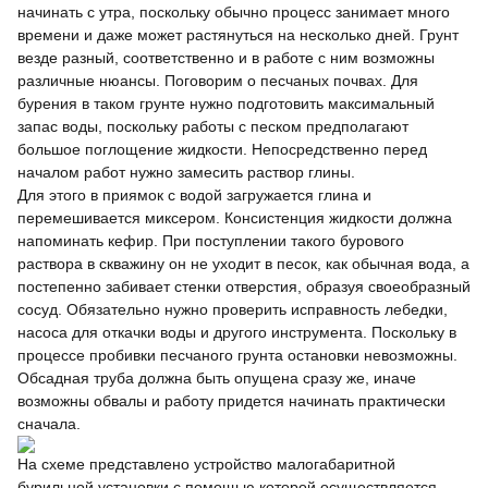
начинать с утра, поскольку обычно процесс занимает много
времени и даже может растянуться на несколько дней. Грунт
везде разный, соответственно и в работе с ним возможны
различные нюансы. Поговорим о песчаных почвах. Для
бурения в таком грунте нужно подготовить максимальный
запас воды, поскольку работы с песком предполагают
большое поглощение жидкости. Непосредственно перед
началом работ нужно замесить раствор глины.
Для этого в приямок с водой загружается глина и
перемешивается миксером. Консистенция жидкости должна
напоминать кефир. При поступлении такого бурового
раствора в скважину он не уходит в песок, как обычная вода, а
постепенно забивает стенки отверстия, образуя своеобразный
сосуд. Обязательно нужно проверить исправность лебедки,
насоса для откачки воды и другого инструмента. Поскольку в
процессе пробивки песчаного грунта остановки невозможны.
Обсадная труба должна быть опущена сразу же, иначе
возможны обвалы и работу придется начинать практически
сначала.
На схеме представлено устройство малогабаритной
бурильной установки,с помощью которой осуществляется