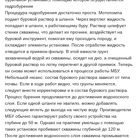
гидробурение
Процедура гидробурения достаточно проста. Мотопомпа
подает буровой раствор в шланги. Через вертлюг жидкость
попадает в штанги, к работающему буру. Раствор шлифует
стенки скважины, что делает их прочнее, воздействует на
буровой инструмент, помогая ему проходить породу, и
охлаждает элементы установки. После отработки жидкость
отводится в приямок-фильтр. В этой емкости грунт,
захваченный водой из скважины, осядет на дно, а очищенный
буровой раствор по лотку перетечет в другой приямок. Теперь
он снова может использоваться в процессе работы МБУ.
Небольшой нюанс: состав бурового раствора зависит от типа
почвы. Если в ходе работ видно, что грунты меняются,
следует внести корректировки и в состав бурового раствора.
Процесс бурения продолжается до достижения водоносного
слоя. Если одной штанги не хватило, можно добавлять
следующие вплоть до выхода на чистую воду. Производители
МБУ обычно гарантируют работу своего устройства на
глубине до 50 м. Однако на практике умельцы с помощью
таких установок пробивают скважины глубиной до 120 м.
После достижения водоносного слоя скважина промывается