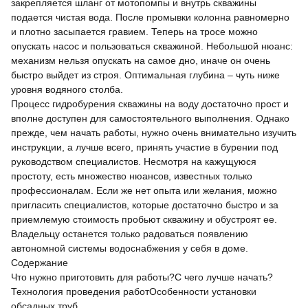
закрепляется шланг от мотопомпы и внутрь скважины
подается чистая вода. После промывки колонна равномерно
и плотно засыпается гравием. Теперь на тросе можно
опускать насос и пользоваться скважиной. Небольшой нюанс:
механизм нельзя опускать на самое дно, иначе он очень
быстро выйдет из строя. Оптимальная глубина – чуть ниже
уровня водяного столба.
Процесс гидробурения скважины на воду достаточно прост и
вполне доступен для самостоятельного выполнения. Однако
прежде, чем начать работы, нужно очень внимательно изучить
инструкции, а лучше всего, принять участие в бурении под
руководством специалистов. Несмотря на кажущуюся
простоту, есть множество нюансов, известных только
профессионалам. Если же нет опыта или желания, можно
пригласить специалистов, которые достаточно быстро и за
приемлемую стоимость пробьют скважину и обустроят ее.
Владельцу останется только радоваться появлению
автономной системы водоснабжения у себя в доме.
Содержание
Что нужно приготовить для работы?
С чего лучше начать?
Технология проведения работ
Особенности установки
обсадных труб