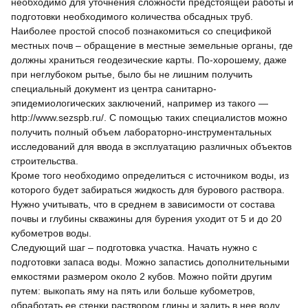
необходимо для уточнения сложности предстоящей работы и
подготовки необходимого количества обсадных труб.
Наиболее простой способ познакомиться со спецификой
местных почв – обращение в местные земельные органы, где
должны храниться геодезические карты. По-хорошему, даже
при неглубоком рытье, было бы не лишним получить
специальный документ из центра санитарно-
эпидемиологических заключений, например из такого —
http://www.sezspb.ru/. С помощью таких специалистов можно
получить полный объем лабораторно-инструментальных
исследований для ввода в эксплуатацию различных объектов
строительства.
Кроме того необходимо определиться с источником воды, из
которого будет забираться жидкость для бурового раствора.
Нужно учитывать, что в среднем в зависимости от состава
почвы и глубины скважины для бурения уходит от 5 и до 20
кубометров воды.
Следующий шаг – подготовка участка. Начать нужно с
подготовки запаса воды. Можно запастись дополнительными
емкостями размером около 2 кубов. Можно пойти другим
путем: выкопать яму на пять или больше кубометров,
обработать ее стенки раствором глины и залить в нее воду.