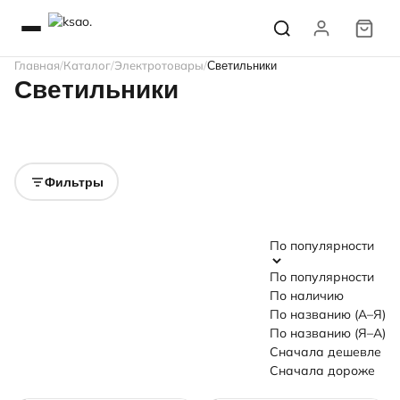
Главная
Каталог
Электротовары
Светильники
Светильники
Настольные
Уличные
Офисные
Для ЖКХ
Светильники для
Для помещений с
Промышленные
Архитектурные,
интерьера
повышенной
Фитосветильники
Светодиодные
ландшафтные
влажностью
панели
Фильтры
По популярности
По популярности
По наличию
По названию (А–Я)
По названию (Я–А)
Сначала дешевле
Сначала дороже