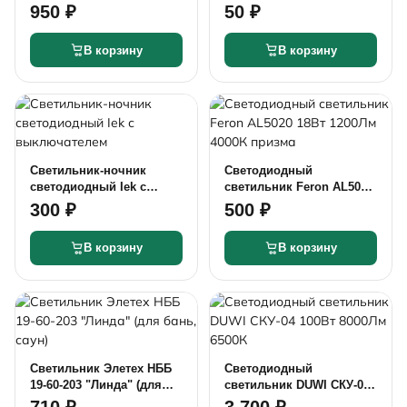
4000К с драйвером IP40
реснички черный/
950 ₽
50 ₽
алюминий
В корзину
В корзину
Светильник-ночник
Светодиодный
светодиодный Iek с
светильник Feron AL5020
выключателем
18Вт 1200Лм 4000К
300 ₽
500 ₽
призма
В корзину
В корзину
Светильник Элетех НББ
Светодиодный
19-60-203 "Линда" (для
светильник DUWI СКУ-04
бань, саун)
100Вт 8000Лм 6500К
710 ₽
3 700 ₽