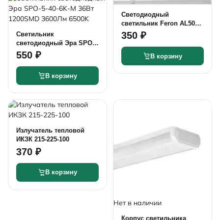
Светодиодный
светильник Feron AL5038
T5 7Вт 800Лм 4500К
350 ₽
Светильник
(пластик)
светодиодный Эра SPO-
5-40-6K-M 36Вт 1200SMD
550 ₽
В корзину
3600Лм 6500K
В корзину
Излучатель тепловой
ИКЗК 215-225-100
370 ₽
В корзину
Нет в наличии
Корпус светильника