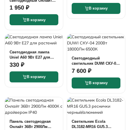
светодиодный Онлайт
ДКУ 100Вт 10000Лм 5000К
1 950 ₽
В корзину
В корзину
Светодиодная лампа
Uniel A60 9Вт E27 для
Светодиодный
растений
светильник DUWI СКУ-04
330 ₽
200Вт 18000Лм 6500К
7 600 ₽
В корзину
В корзину
Панель светодиодная
Светильник Ecola
Онлайт 36Вт 2900Лм
DL3182-MR16 GU5.3