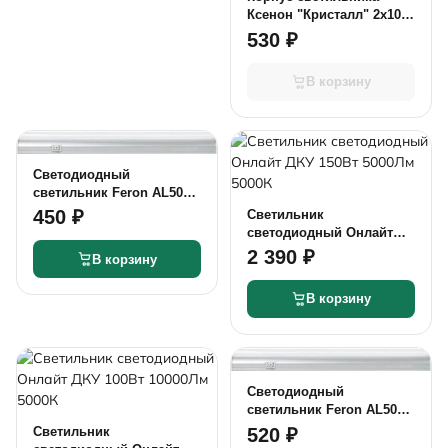
Ксенон "Кристалл" 2х10
для светодиодных ламп
530 ₽
В корзину
Светодиодный
светильник Feron AL5038
T5 9Вт 800Лм 4500К
450 ₽
Светильник
(пластик)
светодиодный Онлайт
ДКУ 150Вт 5000Лм 5000К
2 390 ₽
В корзину
В корзину
Светодиодный
светильник Feron AL5038
T5 16Вт 1400Лм 4500К
520 ₽
Светильник
(пластик)