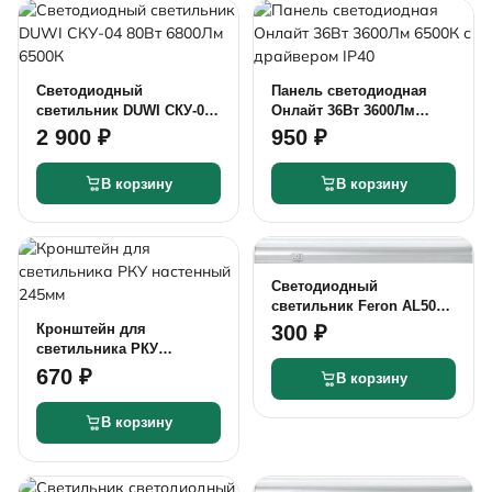
Светодиодный
Панель светодиодная
светильник DUWI СКУ-04
Онлайт 36Вт 3600Лм
80Вт 6800Лм 6500К
6500К с драйвером IP40
2 900 ₽
950 ₽
В корзину
В корзину
Светодиодный
светильник Feron AL5038
T5 4Вт 350Лм 4500К
300 ₽
Кронштейн для
(пластик)
светильника РКУ
настенный 245мм
670 ₽
В корзину
В корзину