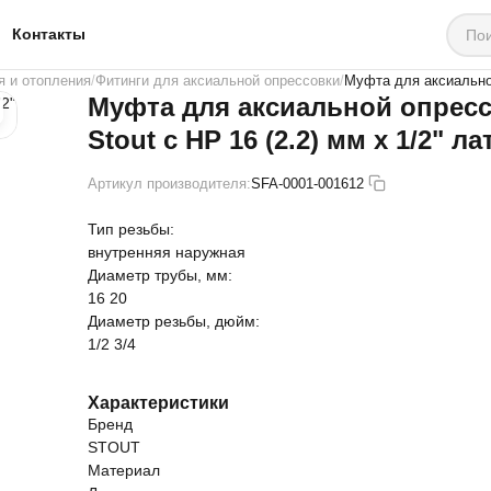
Контакты
я и отопления
Фитинги для аксиальной опрессовки
Муфта для аксиальной
Муфта для аксиальной опрес
Stout с НР 16 (2.2) мм х 1/2" л
Артикул производителя:
SFA-0001-001612
Тип резьбы:
внутренняя
наружная
Диаметр трубы, мм:
16
20
Диаметр резьбы, дюйм:
1/2
3/4
Характеристики
Бренд
STOUT
Материал