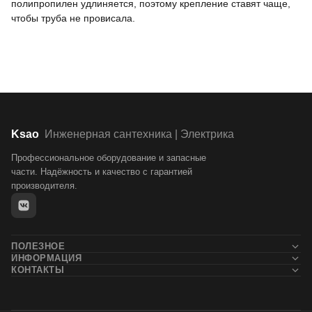
полипропилен удлиняется, поэтому крепление ставят чаще,
чтобы труба не провисала.
Ksao
Инженерная сантехника | Электрика
Профессиональное оборудование и запасные
части. Надёжность и качество с гарантией
производителя.
ПОЛЕЗНОЕ
ИНФОРМАЦИЯ
Новости
КОНТАКТЫ
Контакты
Блог
+7 (911) 132-71-05
О компании
Статьи
Доставка и оплата
Бренды
mail@ksao.ru