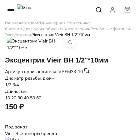
Главная
Каталог
Инженерная сантехника
Фитинги для водоснобжения и отопления
Резьбовые фитинги
Эксцентрики
Эксцентрик Vieir ВН 1/2"*10мм
Эксцентрик Vieir ВН 1/2"*10мм
Артикул производителя:
VRFM33-10
Диаметр резьбы, дюйм:
1/2
3/4
Длина, мм:
10
20
30
40
50
60
150 ₽
Под заказ
Vieir
Все товары бренда