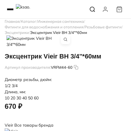
Главная
Каталог
Инженерная сантехника
Фитинги для водоснобжения и отопления
Резьбовые фитинги
Эксцентрики
Эксцентрик Vieir ВН 3/4"*60мм
Эксцентрик Vieir ВН 3/4"*60мм
Артикул производителя:
VRFM44-60
Диаметр резьбы, дюйм:
1/2
3/4
Длина, мм:
10
20
30
40
50
60
670 ₽
Vieir
Все товары бренда