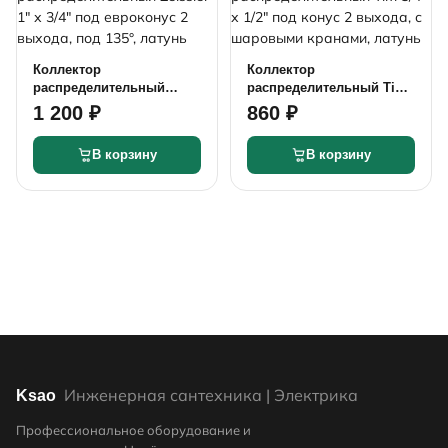
Коллектор
Коллектор
распределительный
распределительный Tim
Zeissler 1" х 3/4" под
3/4" х 1/2" под конус 2
1 200 ₽
860 ₽
евроконус 2 выхода, под
выхода, с шаровыми
135°, латунь
кранами, латунь
В корзину
В корзину
Инженерная сантехника | Электрика
Ksao
Профессиональное оборудование и