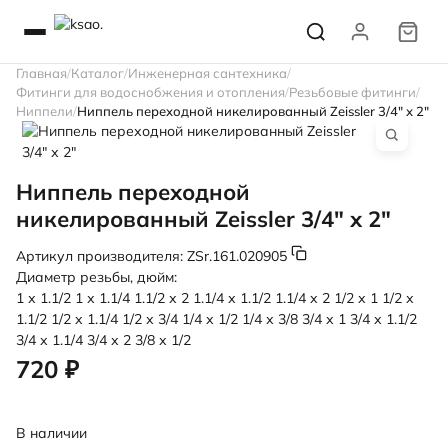
Главная
Каталог
Инженерная сантехника
Фитинги для водоснобжения и отопления
Резьбовые фитинги
Ниппели
Ниппель переходной никелированный Zeissler 3/4" х 2"
Ниппель переходной
никелированный Zeissler 3/4" х 2"
Артикул производителя:
ZSr.161.020905
Диаметр резьбы, дюйм:
1 х 1.1/2
1 х 1.1/4
1.1/2 х 2
1.1/4 х 1.1/2
1.1/4 х 2
1/2 х 1
1/2 х
1.1/2
1/2 х 1.1/4
1/2 х 3/4
1/4 х 1/2
1/4 х 3/8
3/4 х 1
3/4 х 1.1/2
3/4 х 1.1/4
3/4 х 2
3/8 х 1/2
720 ₽
В наличии