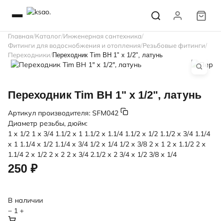
Главная
Каталог
Инженерная сантехника
Фитинги для водоснобжения и отопления
Резьбовые фитинги
Переходники
Переходник Tim ВН 1" х 1/2", латунь
Переходник Tim ВН 1" х 1/2", латунь
Артикул производителя:
SFM042
Диаметр резьбы, дюйм:
1 х 1/2
1 х 3/4
1.1/2 х 1
1.1/2 х 1.1/4
1.1/2 х 1/2
1.1/2 х 3/4
1.1/4
х 1
1.1/4 х 1/2
1.1/4 х 3/4
1/2 х 1/4
1/2 х 3/8
2 х 1
2 х 1.1/2
2 х
1.1/4
2 х 1/2
2 х 2
2 х 3/4
2.1/2 х 2
3/4 х 1/2
3/8 х 1/4
250 ₽
В наличии
−
1
+