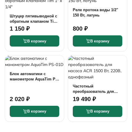
Реле протока воды 1/2"
150 Вт, латунь
Штуцер пятивыводной с
обратным клапаном Tim
1" х 1/4"
1 150 ₽
800 ₽
В корзину
В корзину
Блок автоматики с
манометром AquaTim PS-
01D
Частотный
преобразователь для
насоса ACR 1500 Вт, 220В,
2 020 ₽
19 490 ₽
однофазный
В корзину
В корзину