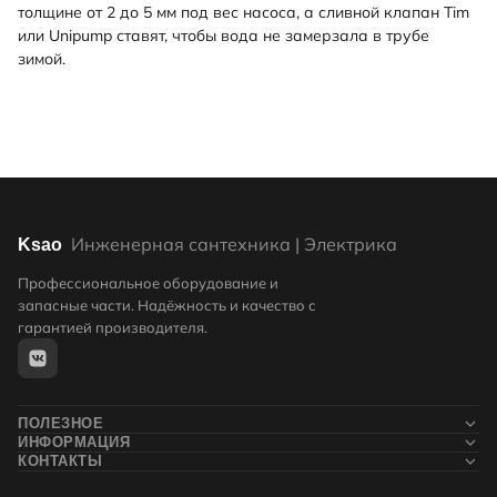
толщине от 2 до 5 мм под вес насоса, а сливной клапан Tim
или Unipump ставят, чтобы вода не замерзала в трубе
зимой.
Инженерная сантехника | Электрика
Ksao
Профессиональное оборудование и
запасные части. Надёжность и качество с
гарантией производителя.
ПОЛЕЗНОЕ
ИНФОРМАЦИЯ
Новости
КОНТАКТЫ
Контакты
Блог
+7 (911) 132-71-05
О компании
Статьи