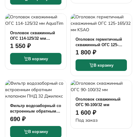
Оголовок скважинный
ОГС 114-125/32 мм
Оголовок герметичный
AquaTim
скважинный ОГС 125-
1 550 ₽
165/32 мм KSAO
1 800 ₽
В корзину
В корзину
Оголовок скважинный
ОГС 90-100/32 мм
Фильтр водозаборный со
встроенным обратным
1 600 ₽
клапаном ПНД 32
690 ₽
Под заказ
Джилекс
В корзину