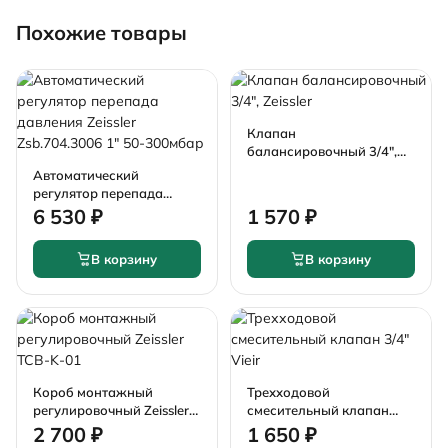
Похожие товары
Клапан
балансировочный 3/4",
Zeissler
Автоматический
регулятор перепада
давления Zeissler
6 530 ₽
1 570 ₽
Zsb.704.3006 1" 50-
300мбар
В корзину
В корзину
Короб монтажный
Трехходовой
регулировочный Zeissler
смесительный клапан
TCB-K-01
3/4" Vieir
2 700 ₽
1 650 ₽