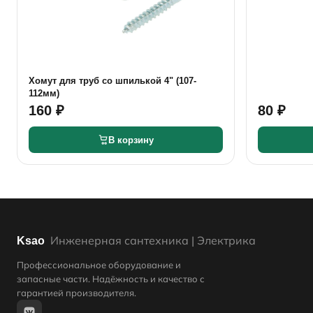
Хомут для труб со шпилькой 4" (107-
112мм)
160 ₽
80 ₽
В корзину
Инженерная сантехника | Электрика
Ksao
Профессиональное оборудование и
запасные части. Надёжность и качество с
гарантией производителя.