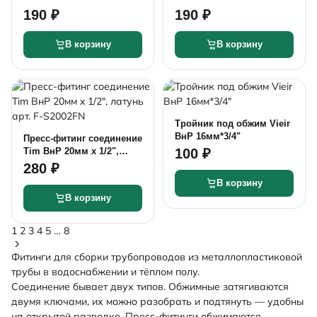
190 ₽
190 ₽
В корзину
В корзину
Тройник под обжим Vieir
ВнР 16мм*3/4"
Пресс-фитинг соединение
Tim ВнР 20мм x 1/2",
100 ₽
латунь арт. F-S2002FN
280 ₽
В корзину
В корзину
1
2
3
4
5
…
8
Фитинги для сборки трубопроводов из металлопластиковой
трубы в водоснабжении и тёплом полу.
Соединение бывает двух типов.
Обжимные
затягиваются
двумя ключами, их можно разобрать и подтянуть — удобны
на открытой разводке.
Пресс-фитинги
обжимаются