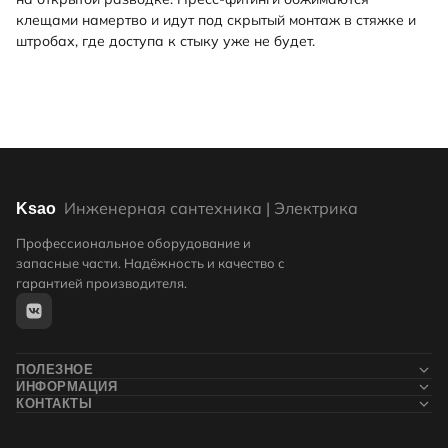
клещами намертво и идут под скрытый монтаж в стяжке и
штробах, где доступа к стыку уже не будет.
Инженерная сантехника | Электрика
Ksao
Профессиональное оборудование и
запасные части. Надёжность и качество с
гарантией производителя.
ПОЛЕЗНОЕ
ИНФОРМАЦИЯ
Новости
КОНТАКТЫ
Контакты
Блог
+7 (911) 132-71-05
О компании
Статьи
Доставка и оплата