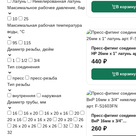
Латунь
Никелированная латунь
В корзину
Максимальное рабочее давление, бар
10
25
Максимальная рабочая температура
воды, °C
95
115
Пресс-фитинг соедине
Диаметр резьбы, дюйм
НР 26мм x 1" латунь ар
S2604MN
440 ₽
1
1/2
3/4
Тип соединения
В корзину
пресс
пресс-резьба
Тип резьбы
внутренняя
наружная
Диаметр трубы, мм
16
16 х 20
16 х 20 х 16
20
Пресс-фитинг соедине
20 х 16
20 х 16 х 20
20 х 20
26
ВнР 16мм x 3/4"
26 х 20 х 26
26 х 26
32
32 х
никелированный арт. 
260 ₽
32