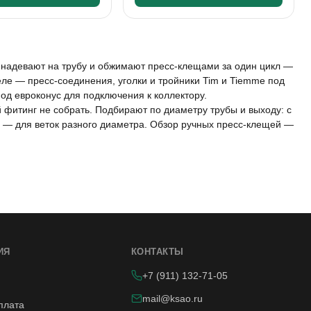
 надевают на трубу и обжимают пресс-клещами за один цикл —
деле — пресс-соединения, уголки и тройники Tim и Tiemme под
под евроконус для подключения к коллектору.
фитинг не собрать. Подбирают по диаметру трубы и выходу: с
и — для веток разного диаметра. Обзор ручных пресс-клещей —
ИЯ
КОНТАКТЫ
+7 (911) 132-71-05
mail@ksao.ru
плата