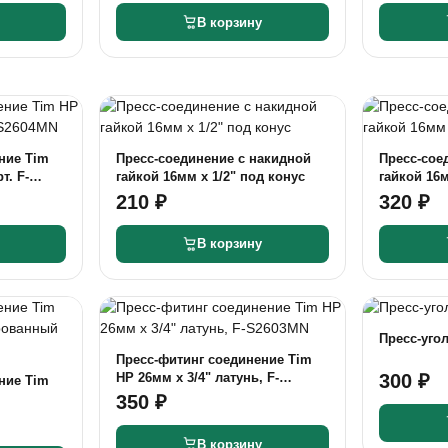
В корзину
ние Tim
Пресс-соединение с накидной
Пресс-сое
т. F-
гайкой 16мм х 1/2" под конус
гайкой 16м
евроконус
210 ₽
320 ₽
В корзину
Пресс-угол
Пресс-фитинг соединение Tim
НР 26мм x 3/4" латунь, F-
300 ₽
ние Tim
S2603MN
350 ₽
F-S1603FN
В корзину