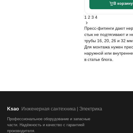
В корзину
1
2
3
4
Пресс-фитинги дают нер
стык не подтягивают и н
трубы 16, 20, 26 и 32 м
Для монтажа нужен прес
наружной или внутренне
в
статье блога
.
Ksao
Инженерная сантехника | Электрика
Профессиональное оборудование и запасные
части. Надёжность и качество с гарантией
производителя.