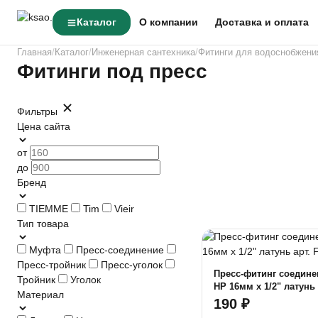
Каталог
О компании
Доставка и оплата
Главная
Каталог
Инженерная сантехника
Фитинги для водоснобжени
Фитинги под пресс
Фильтры
Цена сайта
от
до
Бренд
TIEMME
Tim
Vieir
Тип товара
Муфта
Пресс-соединение
Пресс-тройник
Пресс-уголок
Пресс-фитинг соедине
Тройник
Уголок
НР 16мм x 1/2" латунь арт. F-
Материал
S1602MN
190 ₽