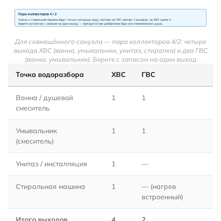
Для совмещённого санузла — пара коллекторов 4/2: четыре
выхода ХВС (ванна, умывальник, унитаз, стиралка) и два ГВС
(ванна, умывальник). Берите с запасом на один выход
Точка водоразбора
ХВС
ГВС
Ванна / душевой
1
1
смеситель
Умывальник
1
1
(смеситель)
Унитаз / инсталляция
1
—
Стиральная машина
1
— (нагрев
встроенный)
Итого выходов
4
2