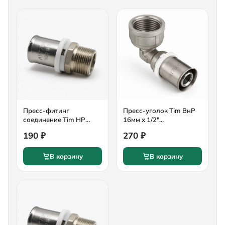
Пресс-фитинг
Пресс-уголок Tim ВнР
соединение Tim НР
16мм х 1/2"
16мм x 1/2" латунь арт.
никелированный
190 ₽
270 ₽
F-S1602MN
В корзину
В корзину