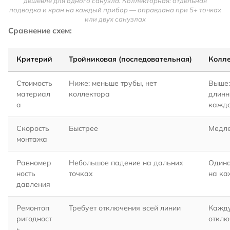
дешевле для одного санузла. Коллекторная: отдельная
подводка и кран на каждый прибор — оправдана при 5+ точках
или двух санузлах
Сравнение схем:
Критерий
Тройниковая (последовательная)
Колле
Стоимость
Ниже: меньше трубы, нет
Выше:
материал
коллектора
длинн
а
каждо
Скорость
Быстрее
Медл
монтажа
Равномер
Небольшое падение на дальних
Одина
ность
точках
на ка
давления
Ремонтоп
Требует отключения всей линии
Кажду
ригодност
отклю
ь