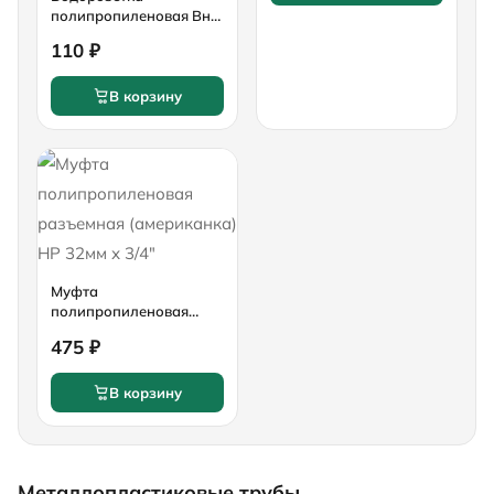
полипропиленовая ВнР
25мм х 1/2"
110 ₽
В корзину
Муфта
полипропиленовая
разъемная
475 ₽
(американка) НР 32мм х
3/4"
В корзину
Металлопластиковые трубы