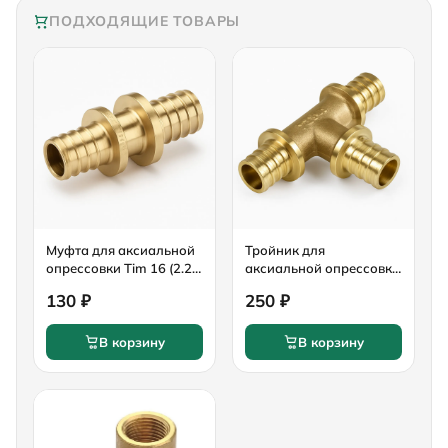
ПОДХОДЯЩИЕ ТОВАРЫ
Муфта для аксиальной
Тройник для
опрессовки Tim 16 (2.2)
аксиальной опрессовки
мм латунь
Tim 16 (2.2) мм латунь,
130 ₽
250 ₽
арт. H-T161616
В корзину
В корзину