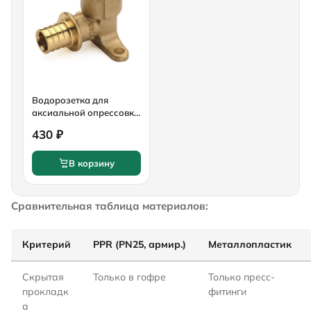
Водорозетка для
аксиальной опрессовки
Tim ВнР 16 (2.2) мм x
430 ₽
1/2" латунь
В корзину
Сравнительная таблица материалов:
Критерий
PPR (PN25, армир.)
Металлопластик
Скрытая
Только в гофре
Только пресс-
прокладк
фитинги
а