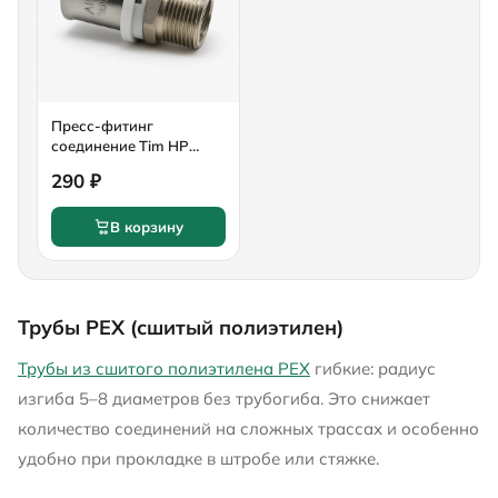
Пресс-фитинг
соединение Tim НР
20мм x 3/4" латунь F-
290 ₽
S2003MN
В корзину
Трубы PEX (сшитый полиэтилен)
Трубы из сшитого полиэтилена PEX
гибкие: радиус
изгиба 5–8 диаметров без трубогиба. Это снижает
количество соединений на сложных трассах и особенно
удобно при прокладке в штробе или стяжке.