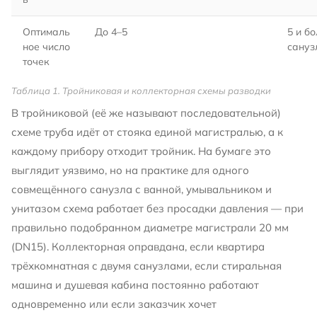
Оптималь
До 4–5
5 и бо
ное число
сануз
точек
Таблица 1. Тройниковая и коллекторная схемы разводки
В тройниковой (её же называют последовательной)
схеме труба идёт от стояка единой магистралью, а к
каждому прибору отходит тройник. На бумаге это
выглядит уязвимо, но на практике для одного
совмещённого санузла с ванной, умывальником и
унитазом схема работает без просадки давления — при
правильно подобранном диаметре магистрали 20 мм
(DN15). Коллекторная оправдана, если квартира
трёхкомнатная с двумя санузлами, если стиральная
машина и душевая кабина постоянно работают
одновременно или если заказчик хочет