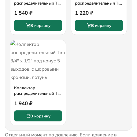
распределительный Tim
распределительный Tim
3/4" х 1/2" под конус 4
3/4" х 1/2" под конус 3
1 540 ₽
1 220 ₽
выхода, с шаровыми
выхода, с шаровыми
кранами, латунь
кранами, латунь
В корзину
В корзину
Коллектор
распределительный Tim
3/4" х 1/2" под конус 5
1 940 ₽
выходов, с шаровыми
кранами, латунь
В корзину
Отдельный момент по давлению. Если давление в