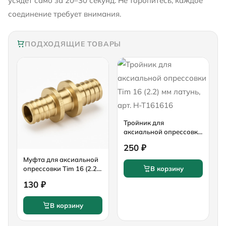
усядет само за 20–30 секунд. Не торопитесь, каждое
соединение требует внимания.
ПОДХОДЯЩИЕ ТОВАРЫ
Тройник для
аксиальной опрессовки
Tim 16 (2.2) мм латунь,
250 ₽
арт. H-T161616
Муфта для аксиальной
опрессовки Tim 16 (2.2)
В корзину
мм латунь
130 ₽
В корзину